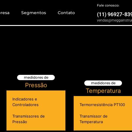
Fale conosco:
resa
Segmentos
Contato
(11) 96927-83
vendas@meggainstru
medidores de
medidores de
Pressão
Temperatura
Indicadores e
Controladores
Termorresistência PT100
Transmissores de
Transmissor de
Pressão
Temperatura