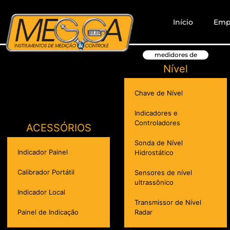
Início
Emp
medidores de
Nível
Chave de Nível
Indicadores e
Controladores
ACESSÓRIOS
Sonda de Nível
Indicador Painel
Hidrostático
Calibrador Portátil
Sensores de nível
ultrassônico
Indicador Local
Transmissor de Nível
Painel de Indicação
Radar