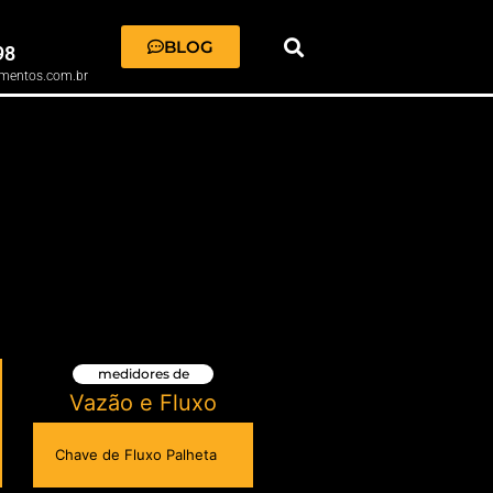
BLOG
98
mentos.com.br
medidores de
Vazão e Fluxo
Chave de Fluxo Palheta