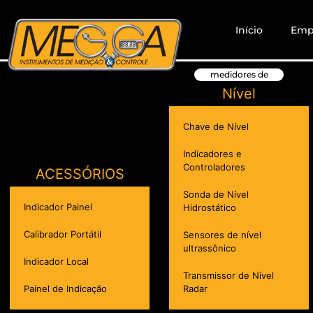
Início
Emp
medidores de
Nível
Chave de Nível
Indicadores e
Controladores
ACESSÓRIOS
Sonda de Nível
Indicador Painel
Hidrostático
Calibrador Portátil
Sensores de nível
ultrassônico
Indicador Local
Transmissor de Nível
Painel de Indicação
Radar