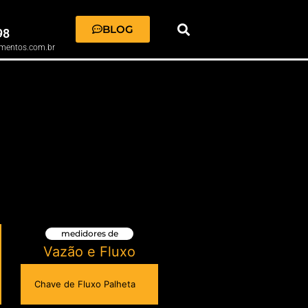
BLOG
98
mentos.com.br
medidores de
Vazão e Fluxo
Chave de Fluxo Palheta