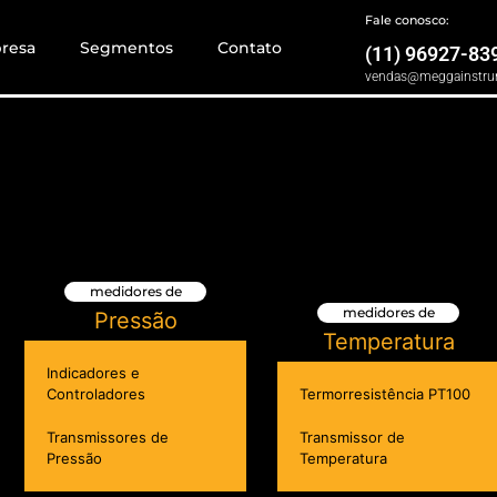
Fale conosco:
resa
Segmentos
Contato
(11) 96927-83
vendas@meggainstru
medidores de
medidores de
Pressão
Temperatura
Indicadores e
Controladores
Termorresistência PT100
Transmissores de
Transmissor de
Pressão
Temperatura