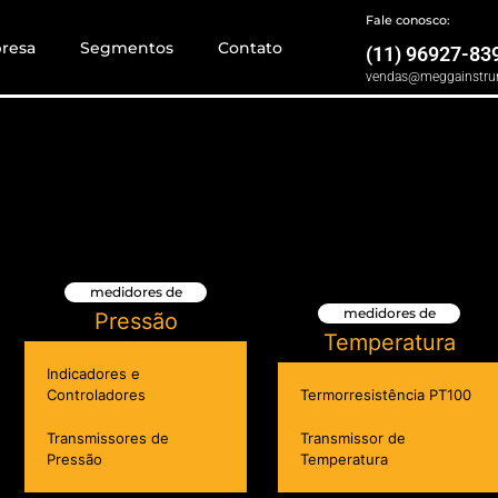
Fale conosco:
resa
Segmentos
Contato
(11) 96927-83
vendas@meggainstru
medidores de
medidores de
Pressão
Temperatura
Indicadores e
Controladores
Termorresistência PT100
Transmissores de
Transmissor de
Pressão
Temperatura