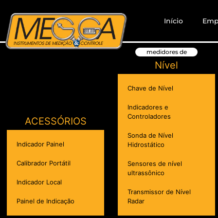
Início
Emp
medidores de
Nível
Chave de Nível
Indicadores e
Controladores
ACESSÓRIOS
Sonda de Nível
Indicador Painel
Hidrostático
Calibrador Portátil
Sensores de nível
ultrassônico
Indicador Local
Transmissor de Nível
Painel de Indicação
Radar