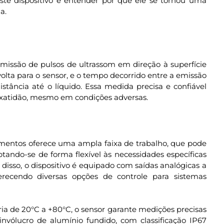
este dispositivo e entender por que ele se tornou uma
a.
emissão de pulsos de ultrassom em direção à superfície
 volta para o sensor, e o tempo decorrido entre a emissão
distância até o líquido. Essa medida precisa e confiável
exatidão, mesmo em condições adversas.
umentos oferece uma ampla faixa de trabalho, que pode
ptando-se de forma flexível às necessidades específicas
disso, o dispositivo é equipado com saídas analógicas a
erecendo diversas opções de controle para sistemas
a de 20°C a +80°C, o sensor garante medições precisas
nvólucro de alumínio fundido, com classificação IP67