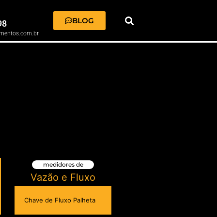
BLOG
98
mentos.com.br
medidores de
Vazão e Fluxo
Chave de Fluxo Palheta