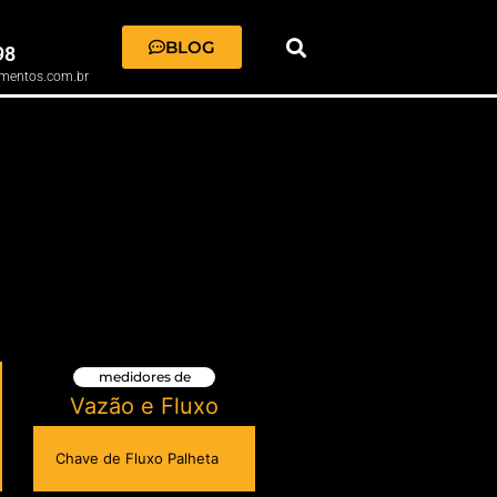
BLOG
98
mentos.com.br
medidores de
Vazão e Fluxo
Chave de Fluxo Palheta