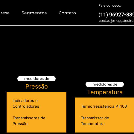
Fale conosco:
resa
Segmentos
Contato
(11) 96927-83
vendas@meggainstru
medidores de
medidores de
Pressão
Temperatura
Indicadores e
Controladores
Termorresistência PT100
Transmissores de
Transmissor de
Pressão
Temperatura