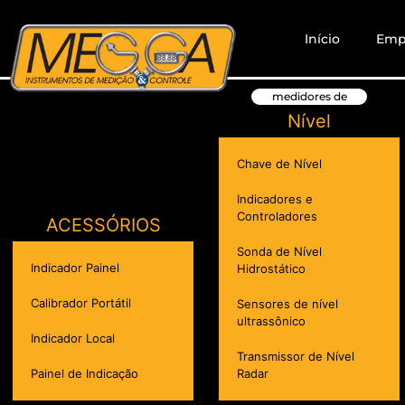
Início
Emp
medidores de
Nível
Chave de Nível
Indicadores e
Controladores
ACESSÓRIOS
Sonda de Nível
Indicador Painel
Hidrostático
Calibrador Portátil
Sensores de nível
ultrassônico
Indicador Local
Transmissor de Nível
Painel de Indicação
Radar