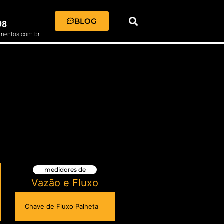
BLOG
98
mentos.com.br
medidores de
Vazão e Fluxo
Chave de Fluxo Palheta