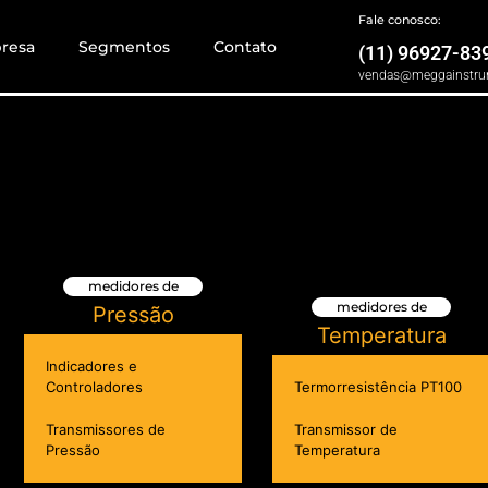
Fale conosco:
resa
Segmentos
Contato
(11) 96927-83
vendas@meggainstru
medidores de
medidores de
Pressão
Temperatura
Indicadores e
Controladores
Termorresistência PT100
Transmissores de
Transmissor de
Pressão
Temperatura