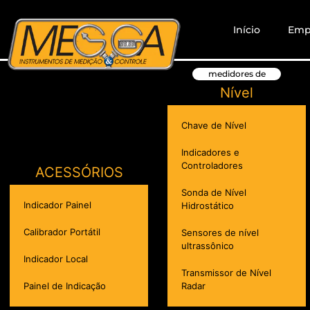
Início
Emp
medidores de
Nível
Chave de Nível
Indicadores e
Controladores
ACESSÓRIOS
Sonda de Nível
Indicador Painel
Hidrostático
Calibrador Portátil
Sensores de nível
ultrassônico
Indicador Local
Transmissor de Nível
Painel de Indicação
Radar