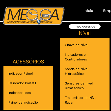
Início
Emp
medidores de
Nível
Chave de Nível
Indicadores e
Controladores
ACESSÓRIOS
Sonda de Nível
Indicador Painel
Hidrostático
Calibrador Portátil
Sensores de nível
ultrassônico
Indicador Local
Transmissor de Nível
Painel de Indicação
Radar