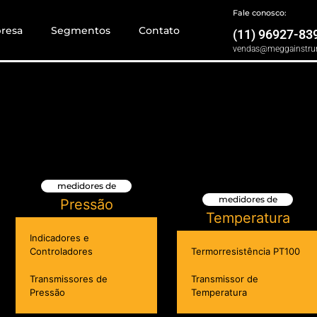
Fale conosco:
resa
Segmentos
Contato
(11) 96927-83
vendas@meggainstru
medidores de
medidores de
Pressão
Temperatura
Indicadores e
Controladores
Termorresistência PT100
Transmissores de
Transmissor de
Pressão
Temperatura