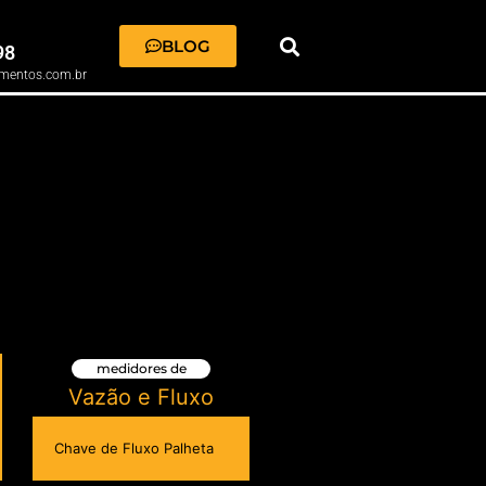
BLOG
98
mentos.com.br
medidores de
Vazão e Fluxo
Chave de Fluxo Palheta