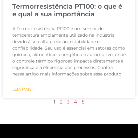
Termorresistência PT100: o que é
e qual a sua importância
A Termorresistência PT100 é um sensor de
temperatura amplamente utilizado na indústria
devido à sua alta precisão, estabilidade e
confiabilidade. Seu uso é essencial em setores como
químico, alimentício, energético e automotivo, onde
o controle térmico rigoroso impacta diretamente a
segurança e a eficiência dos processos. Confira
nesse artigo mais informações sobre esse produto
LEIA MAIS »
1
2
3
4
5